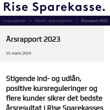
kab og rapporter
Halvårs- og årsrapporter
Årsrapport 2023
Årsrapport 2023
15. marts 2024
Stigende ind- og udlån,
positive kursreguleringer og
flere kunder sikrer det bedste
årsresultat i Rise Sparekasses