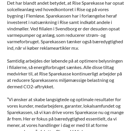
Det har blandt andet betydet, at Rise Sparekasse har opsat
solcelleanlæg ved hovedkontoret i Rise og på vores
bygning i Flemløse. Sparekassen har i forlængelse heraf
investeret i natsænkning i Rise samt indkøbt andele i
vindmøller. Ved filialen i Svendborg er der desuden opsat
varmepumper og anlæg, som reducerer strøm- og
varmeforbruget. Sparekassen tænker også bæredygtighed
ind, når vi køber reklameartikler m.v.
Samtidig arbejdes der løbende på at optimere belysningen
i filialerne, så energiforbruget sænkes. Alle disse tiltag
medvirker til, at Rise Sparekasse kontinuerligt arbejder på
at reducere Sparekassens miljømæssige belastning og
dermed CO2-aftrykket.
”Vi ønsker at skabe langsigtede og optimale resultater for
vores kunder, medarbejdere, garanter, lokalsamfundet og
Sparekassen, så vi kan drive vores Sparekasse nu og mange
år frem. Her er fokus på bæredygtighed essentielt, da vi
mener, at vores handlinger i dag er med til at forme