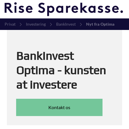
Privat
Investering
BankInvest
Nyt fra Optima
BankInvest
Optima - kunsten
at investere
Kontakt os