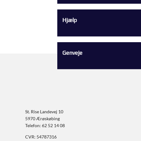
Hjælp
Genveje
St. Rise Landevej 10
5970 Ærøskøbing
Telefon: 62 52 14 08
CVR: 54787316