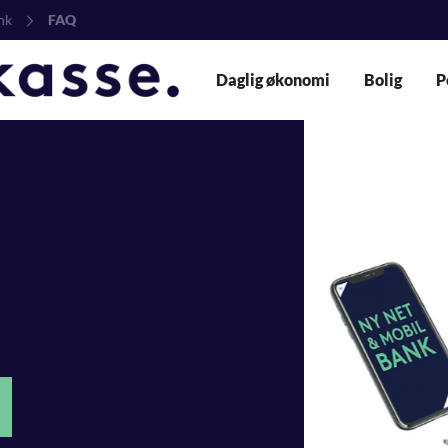
nk
FAQ
Daglig økonomi
Bolig
P