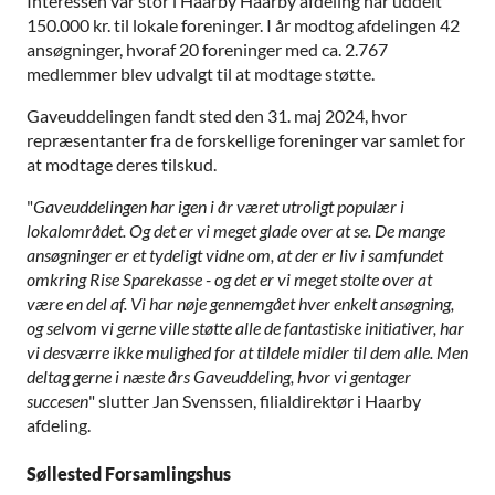
Interessen var stor i Haarby Haarby afdeling har uddelt
150.000 kr. til lokale foreninger. I år modtog afdelingen 42
ansøgninger, hvoraf 20 foreninger med ca. 2.767
medlemmer blev udvalgt til at modtage støtte.
Gaveuddelingen fandt sted den 31. maj 2024, hvor
repræsentanter fra de forskellige foreninger var samlet for
at modtage deres tilskud.
"
Gaveuddelingen har igen i år været utroligt populær i
lokalområdet. Og det er vi meget glade over at se. De mange
ansøgninger er et tydeligt vidne om, at der er liv i samfundet
omkring Rise Sparekasse - og det er vi meget stolte over at
være en del af. Vi har nøje gennemgået hver enkelt ansøgning,
og selvom vi gerne ville støtte alle de fantastiske initiativer, har
vi desværre ikke mulighed for at tildele midler til dem alle. Men
deltag gerne i næste års Gaveuddeling, hvor vi gentager
succesen
" slutter Jan Svenssen, filialdirektør i Haarby
afdeling.
Søllested Forsamlingshus