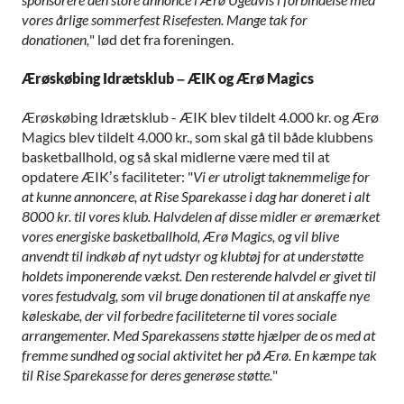
vores årlige sommerfest Risefesten. Mange tak for
donationen,
" lød det fra foreningen.
Ærøskøbing Idrætsklub – ÆIK og Ærø Magics
Ærøskøbing Idrætsklub - ÆIK blev tildelt 4.000 kr. og Ærø
Magics blev tildelt 4.000 kr., som skal gå til både klubbens
basketballhold, og så skal midlerne være med til at
opdatere ÆIK’s faciliteter: "
Vi er utroligt taknemmelige for
at kunne annoncere, at Rise Sparekasse i dag har doneret i alt
8000 kr. til vores klub. Halvdelen af disse midler er øremærket
vores energiske basketballhold, Ærø Magics, og vil blive
anvendt til indkøb af nyt udstyr og klubtøj for at understøtte
holdets imponerende vækst. Den resterende halvdel er givet til
vores festudvalg, som vil bruge donationen til at anskaffe nye
køleskabe, der vil forbedre faciliteterne til vores sociale
arrangementer. Med Sparekassens støtte hjælper de os med at
fremme sundhed og social aktivitet her på Ærø. En kæmpe tak
til Rise Sparekasse for deres generøse støtte.
"