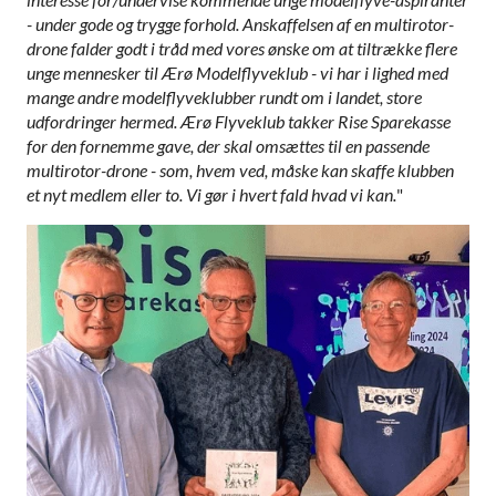
- under gode og trygge forhold. Anskaffelsen af en multirotor-
drone falder godt i tråd med vores ønske om at tiltrække flere
unge mennesker til Ærø Modelflyveklub - vi har i lighed med
mange andre modelflyveklubber rundt om i landet, store
udfordringer hermed. Ærø Flyveklub takker Rise Sparekasse
for den fornemme gave, der skal omsættes til en passende
multirotor-drone - som, hvem ved, måske kan skaffe klubben
et nyt medlem eller to. Vi gør i hvert fald hvad vi kan.
"