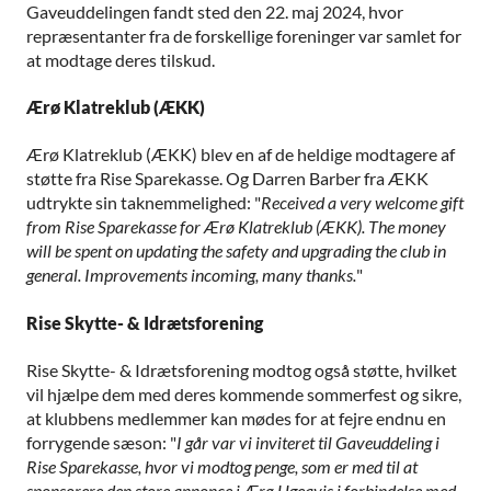
Gaveuddelingen fandt sted den 22. maj 2024, hvor
repræsentanter fra de forskellige foreninger var samlet for
at modtage deres tilskud.
Ærø Klatreklub (ÆKK)
Ærø Klatreklub (ÆKK) blev en af de heldige modtagere af
støtte fra Rise Sparekasse. Og Darren Barber fra ÆKK
udtrykte sin taknemmelighed: "
Received a very welcome gift
from Rise Sparekasse for Ærø Klatreklub (ÆKK). The money
will be spent on updating the safety and upgrading the club in
general. Improvements incoming, many thanks.
"
Rise Skytte- & Idrætsforening
Rise Skytte- & Idrætsforening modtog også støtte, hvilket
vil hjælpe dem med deres kommende sommerfest og sikre,
at klubbens medlemmer kan mødes for at fejre endnu en
forrygende sæson: "
I går var vi inviteret til Gaveuddeling i
Rise Sparekasse, hvor vi modtog penge, som er med til at
sponsorere den store annonce i Ærø Ugeavis i forbindelse med