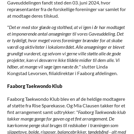
Gaveuddelingen fandt sted den 03. juni 2024, hvor
repræsentanter fra de forskellige foreninger var samlet for
at modtage deres tilskud.
"
Det er med stor glæde og stolthed, at vi igen i år har modtaget
et imponerende antal ansøgninger til vores Gaveuddeling. Det
er tydeligt, hvor meget vores foreninger brænder for at skabe
værdi og aktiviteter i lokalområdet. Alle ansøgninger er blevet
grundigt vurderet, og selvom vi gerne ville støtte alle de gode
projekter, kan vi desværre ikke tildele midler til dem alle. Vi
håber, at mange vil søge igen næste år.
" slutter Linda
Kongstad Levorsen, filialdirektør i Faaborg afdelingen.
Faaborg Taekwondo Klub
Faaborg Taekwondo Klub blev en af de heldige modtagere
af støtte fra Rise Sparekasse. Og Mia Clausen takker for et
fint arrangement samt udtrykker: "
Faaborg Taekwondo klub
takker mange gange for gaven og et fint arrangement. De
kærkomne penge skal bruges til redskaber i træningen som
sjippetove, bolde, risposer, balancebrikker, tøndebånd - alt med