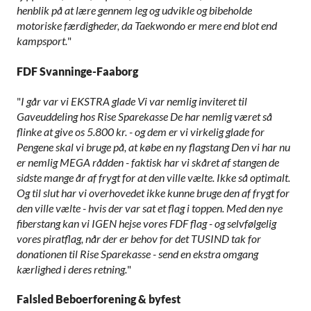
henblik på at lære gennem leg og udvikle og bibeholde
motoriske færdigheder, da Taekwondo er mere end blot end
kampsport.
"
FDF Svanninge-Faaborg
"
I går var vi EKSTRA glade Vi var nemlig inviteret til
Gaveuddeling hos Rise Sparekasse De har nemlig været så
flinke at give os 5.800 kr. - og dem er vi virkelig glade for
Pengene skal vi bruge på, at købe en ny flagstang Den vi har nu
er nemlig MEGA rådden - faktisk har vi skåret af stangen de
sidste mange år af frygt for at den ville vælte. Ikke så optimalt.
Og til slut har vi overhovedet ikke kunne bruge den af frygt for
den ville vælte - hvis der var sat et flag i toppen. Med den nye
fiberstang kan vi IGEN hejse vores FDF flag - og selvfølgelig
vores piratflag, når der er behov for det TUSIND tak for
donationen til Rise Sparekasse - send en ekstra omgang
kærlighed i deres retning.
"
Falsled Beboerforening & byfest