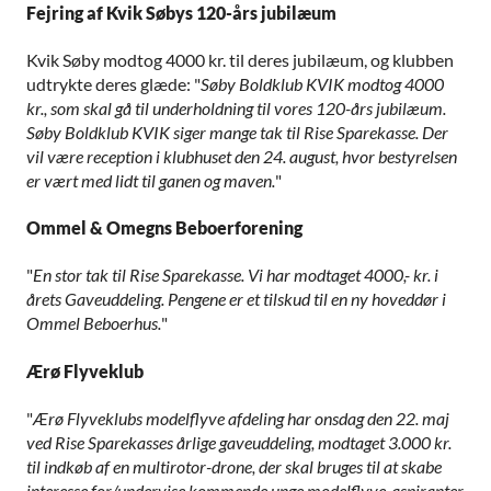
Fejring af Kvik Søbys 120-års jubilæum
Kvik Søby modtog 4000 kr. til deres jubilæum, og klubben
udtrykte deres glæde: "
Søby Boldklub KVIK modtog 4000
kr., som skal gå til underholdning til vores 120-års jubilæum.
Søby Boldklub KVIK siger mange tak til Rise Sparekasse. Der
vil være reception i klubhuset den 24. august, hvor bestyrelsen
er vært med lidt til ganen og maven.
"
Ommel & Omegns Beboerforening
"
En stor tak til Rise Sparekasse. Vi har modtaget 4000,- kr. i
årets Gaveuddeling. Pengene er et tilskud til en ny hoveddør i
Ommel Beboerhus.
"
Ærø Flyveklub
"
Ærø Flyveklubs modelflyve afdeling har onsdag den 22. maj
ved Rise Sparekasses årlige gaveuddeling, modtaget 3.000 kr.
til indkøb af en multirotor-drone, der skal bruges til at skabe
interesse for/undervise kommende unge modelflyve-aspiranter