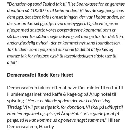
"
Donation og sand Tusind tak til Rise Sparekasse for en generøs
donation på 10000 kr. til købmanden! Vi havde søgt penge hos
dem pga. det store fald i omsætningen, der var i købmanden, da
der var omkørsel pga. fjernvarme-byggeri. Og de ville gerne
hjælpe med at støtte vores borgerdrevne købmand, som er
sårbar over for sådan nogle udsving. Så mange tak for det!!! En
anden glædelig nyhed - der er kommet nyt sand i sandkassen.
Tak til dem, som hjalp med at kunne få det til at lykkes og
mange tak for hjælpen også til legepladsdagen sidste uge til
alle!
"
Demenscafe i Røde Kors Huset
Demenscafeen takker efter at have fået midler til en tur til
Humlemagasinet med kaffe & kage og på Årup hotel til
spisning. "
Her er et billede af dem der var i caféen i dag
Tirsdag. Vi vil gerne sige tak, for donation. Vi skal på udflugt til
Humlemagasinet og spise på Årup Hotel. Vi er glade for at få
penge, så vi kan komme ud og opleve noget sammen.
" Hilsen
Demenscafeen, Haarby