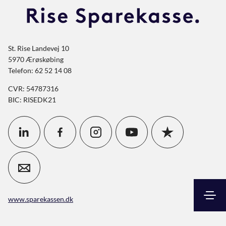
St. Rise Landevej 10
5970 Ærøskøbing
Telefon: 62 52 14 08
CVR: 54787316
BIC: RISEDK21
www.sparekassen.dk
Søg
Kontakt
Log ind