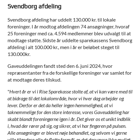
Svendborg afdeling
Svendborg afdeling har uddelt 130.000 kr. til lokale
foreninger. I år modtog afdelingen 74 ansøgninger, hvoraf
25 foreninger med ca. 4.594 medlemmer blev udvalgt til at
modtage støtte. Sidste år uddelte sparekassens Svendborg
afdeling i alt 100.000 kr., men i år er beløbet steget til
130.000kr.
Gaveuddelingen fandt sted den 6. juni 2024, hvor
repræsentanter fra de forskellige foreninger var samlet for
at modtage deres tilskud.
"
Hvert år er vi i Rise Sparekasse stolte af, at vi kan være med til
at bidrage til det lokalområde, hvor vi hver dag arbejder og
lever. Derfor er det da heller ingen hemmelighed, at vi
taknemmelige for den store interesse, vores Gaveuddeling har
skabt blandt foreningerne igen i år. Det giver os et unikt indblik
i, hvad der rører på sig, og sikrer, at vi har fingeren på pulsen.
Alle ansøgninger er blevet nøje behandlet, og selvom vi gerne
ville tilgodese alle de flotte formål, er det desværre ikke muligt.