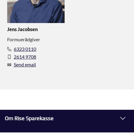
Jens Jacobsen
Formuerådgiver
6323 0110
2614 9708
Send email
Om Rise Sparekasse