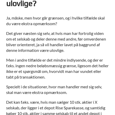
ulovlige?
Ja, måske, men hvor går grænsen, og i hvilke tilfælde skal
du være ekstra opmærksom?
Det giver næsten sig selv, at hvis man har fortrolig viden
om et selskab og deler denne med andre, før omverdenen
bliver orienteret, ja så vil handler lavet på baggrund af
denne information være ulovlige.
Men i andre tilfælde er det mindre indlysende, og der er
f.eks. ingen nedre beløbsmæssig grænse, ligesom det heller
ikke er et spørgsmål om, hvorvidt man har vundet eller
tabt på transaktionen.
Specielt i de situationer, hvor man handler med sig selv,
skal man være ekstra opmærksom.
Det kan f.eks. være, hvis man sælger 10 stk. aktier i X
selskab, der ligger i et depot Rise Sparekasse, og samtidig
køber 10 stk. aktier i samme selskab til et andet depot i