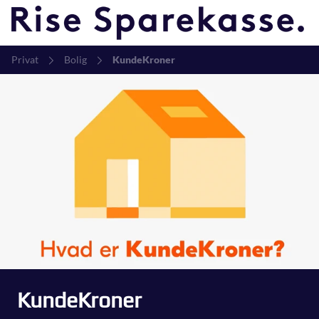
Privat
Bolig
KundeKroner
KundeKroner