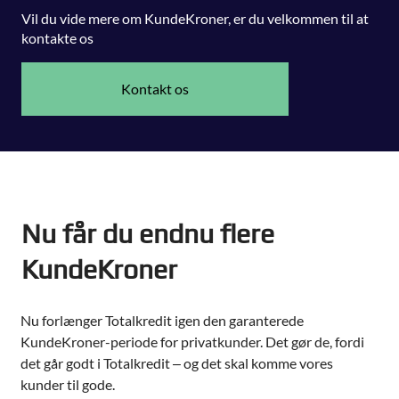
Vil du vide mere om KundeKroner, er du velkommen til at
kontakte os
Kontakt os
Nu får du endnu flere
KundeKroner
Nu forlænger Totalkredit igen den garanterede
KundeKroner-periode for privatkunder. Det gør de, fordi
det går godt i Totalkredit – og det skal komme vores
kunder til gode.