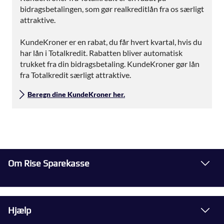
bidragsbetalingen, som gør realkreditlån fra os særligt
attraktive.
KundeKroner er en rabat, du får hvert kvartal, hvis du
har lån i Totalkredit. Rabatten bliver automatisk
trukket fra din bidragsbetaling. KundeKroner gør lån
fra Totalkredit særligt attraktive.
Beregn dine KundeKroner her.
Om Rise Sparekasse
Hjælp