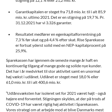
stigning på 12,1 % eller 21,2 mio. kr.
Garantkapitalen er steget fra 71,8 mio. kr. til i alt 85,9
mio. kr. ultimo 2021. Det er en stigning på 19,7 %. Pr.
31.12.2021 har vi 3.326 garanter.
Resultatet medfører en egenkapitalforrentning på
7,3 % før skat og på 4,4 % efter skat. Rise Sparekasse
er fortsat yderst solid med en NEP-kapitalprocent på
25,9%.
Sparekassen har igennem de seneste mange år haft en
kontinuerlig tilgang af mange gode og solide nye kunder.
Det har i år medvirket til stor aktivitet samt en unormal
høj vækst i udlånet. Udlånet er steget med 18,0 % eller
61,0 mio. kr. til i alt 400,6 mio. kr.
”Udlånsvæksten har isoleret set for 2021 været højt - også
højere end forventet. Stigningen skyldes, at der på trods af
COVID-19 har været rigtig høj aktivitet i Sparekassen.
Vores strategi om at arbejde mod at blive Danmarks mest