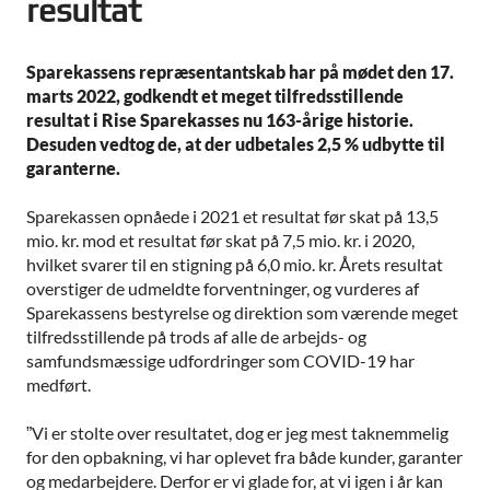
resultat
Sparekassens repræsentantskab har på mødet den 17.
marts 2022, godkendt et meget tilfredsstillende
resultat i Rise Sparekasses nu 163-årige historie.
Desuden vedtog de, at der udbetales 2,5 % udbytte til
garanterne.
Sparekassen opnåede i 2021 et resultat før skat på 13,5
mio. kr. mod et resultat før skat på 7,5 mio. kr. i 2020,
hvilket svarer til en stigning på 6,0 mio. kr. Årets resultat
overstiger de udmeldte forventninger, og vurderes af
Sparekassens bestyrelse og direktion som værende meget
tilfredsstillende på trods af alle de arbejds- og
samfundsmæssige udfordringer som COVID-19 har
medført.
”Vi er stolte over resultatet, dog er jeg mest taknemmelig
for den opbakning, vi har oplevet fra både kunder, garanter
og medarbejdere. Derfor er vi glade for, at vi igen i år kan