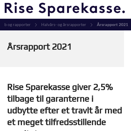
kab og rapporter
Halvårs- og årsrapporter
Årsrapport 2021
Årsrapport 2021
Rise Sparekasse giver 2,5%
tilbage til garanterne i
udbytte efter et travlt år med
et meget tilfredsstillende