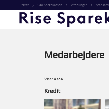
Privat
Om Sparekassen
Afdelinger
Stabsafd
Medarbejdere
Viser 4 af 4
Kredit