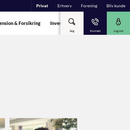
Privat
Erhverv
Forening
Bliv kunde
ension & Forsikring
Investering
Garant
Om Spare
Søg
Kontakt
Log ind