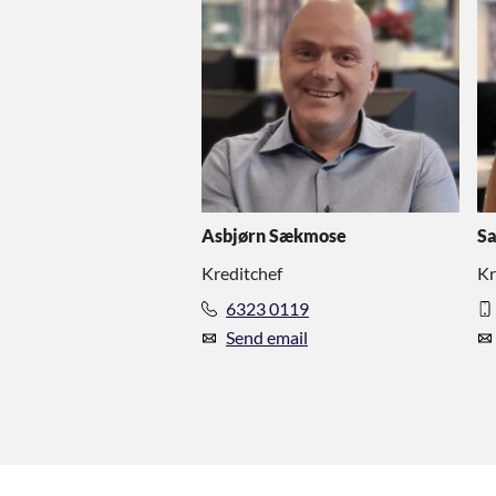
Asbjørn Sækmose
Sa
Kreditchef
Kr
6323 0119
Send email