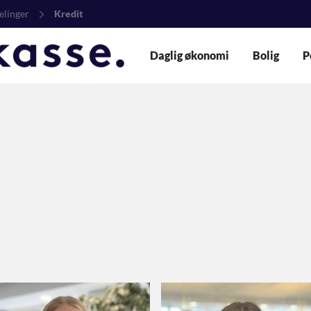
elinger
Kredit
Daglig økonomi
Bolig
P