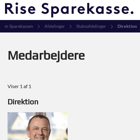
Om Sparekassen
Afdelinger
Stabsafdelinger
Direktion
Medarbejdere
Viser 1 af 1
Direktion