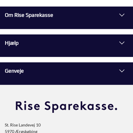
Om Rise Sparekasse
Hjælp
Genveje
St. Rise Landevej 10
5970 Ærøskøbing