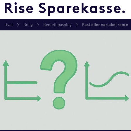
Privat
Bolig
Rentetilpasning
Fast eller variabel rente