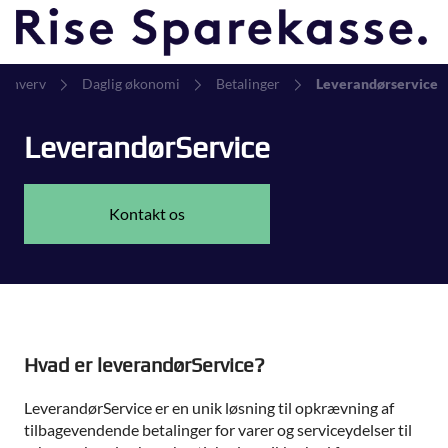
Erhverv
Daglig økonomi
Betalinger
Leverandørservice
LeverandørService
Kontakt os
Hvad er leverandørService?
LeverandørService er en unik løsning til opkrævning af
tilbagevendende betalinger for varer og serviceydelser til