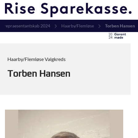
lg repraesentantskab 2024
Haarby/Flemløse
Torben Hansen
Haarby/Flemløse Valgkreds
Torben Hansen