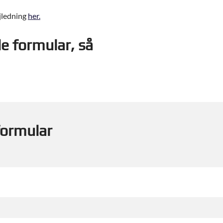
jledning
her.
e formular, så
formular